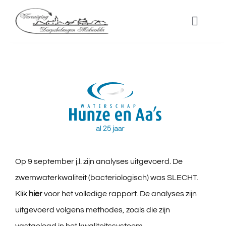
Ga
naar
Toggle
Naviga
inhoud
Nieuwtjes
Over ons
Dorpsvisie
Aanvraagformulier dorpsbudget
Op 9 september j.l. zijn analyses uitgevoerd. De
zwemwaterkwaliteit (bacteriologisch) was SLECHT.
Klik
hier
voor het volledige rapport. De analyses zijn
Nieuwe Tam Tam
uitgevoerd volgens methodes, zoals die zijn