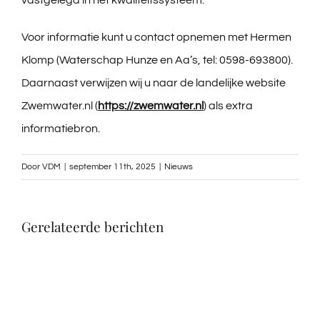
vastgelegd in het kwaliteitssysteem.
Midwolda
Voor informatie kunt u contact opnemen met Hermen
Handige links
Klomp (Waterschap Hunze en Aa’s, tel: 0598-693800).
Daarnaast verwijzen wij u naar de landelijke website
Activiteiten
Zwemwater.nl (
https://zwemwater.nl
) als extra
informatiebron.
Contact
Door
VDM
|
september 11th, 2025
|
Nieuws
Digitoal Nijsblad
Gerelateerde berichten
Bewoners Initiatieven
Zwemwater rapportage