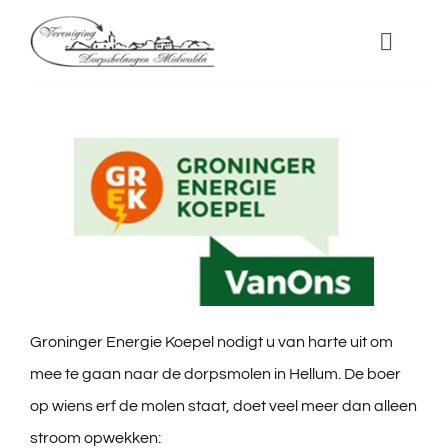
Ga
naar
Toggle
Naviga
inhoud
Nieuwtjes
Over ons
Dorpsvisie
Aanvraagformulier dorpsbudget
Groninger Energie Koepel nodigt u van harte uit om
mee te gaan naar de dorpsmolen in Hellum. De boer
Nieuwe Tam Tam
op wiens erf de molen staat, doet veel meer dan alleen
stroom opwekken: