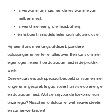
Midwolda
hij verwarmt zijn huis met de restwarmte van
Handige links
melk en mest,
hij werkt met een grote thuisbatterij,
Activiteiten
én hij boert inmiddels helemaal natuurinclusief.
Hij neemt ons mee langs al deze bijzondere
Contact
oplossingen en vertelt er alles over. Een kans om met
eigen ogen te zien hoe duurzaamheid in de praktijk
Digitoal Nijsblad
werkt!
Deze excursie is ook speciaal bedoeld om samen met
Bewoners Initiatieven
jongeren in gesprek te gaan over hun visie op energie
en duurzaamheid. Wat zien zij voor de toekomst van
Zwemwater rapportage
onze regio? Misschien ontstaan er wel nieuwe ideeën
en samenwerkingen!