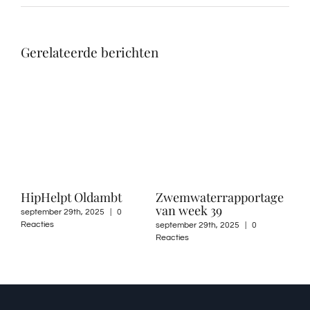
Gerelateerde berichten
HipHelpt Oldambt
Zwemwaterrapportage
Doo
van week 39
op 
september 29th, 2025
|
0
Reacties
es
september 29th, 2025
|
0
sept
Reacties
Reac