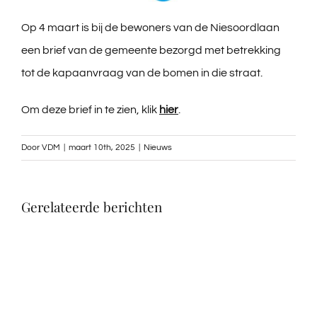
Midwolda
Op 4 maart is bij de bewoners van de Niesoordlaan
Handige links
een brief van de gemeente bezorgd met betrekking
tot de kapaanvraag van de bomen in die straat.
Activiteiten
Om deze brief in te zien, klik
hier
.
Contact
Door
VDM
|
maart 10th, 2025
|
Nieuws
Digitoal Nijsblad
Gerelateerde berichten
Bewoners Initiatieven
Zwemwater rapportage