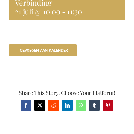
Verbinding
Midwolda
21 juli @ 10:00
-
11:30
Handige links
Activiteiten
TOEVOEGEN AAN KALENDER
Contact
Digitoal Nijsblad
Share This Story, Choose Your Platform!
Bewoners Initiatieven
Facebook
X
Reddit
LinkedIn
WhatsApp
Tumblr
Pinterest
Zwemwater rapportage