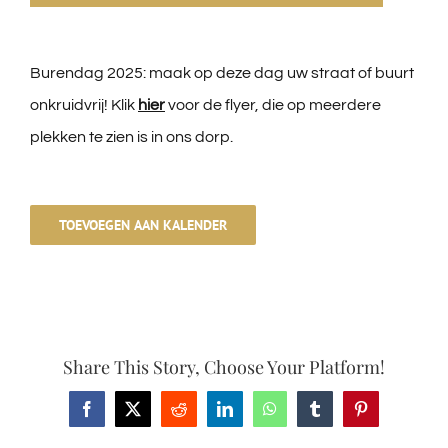
Midwolda
Handige links
Burendag 2025: maak op deze dag uw straat of buurt
onkruidvrij! Klik
hier
voor de flyer, die op meerdere
Activiteiten
plekken te zien is in ons dorp.
Contact
TOEVOEGEN AAN KALENDER
Digitoal Nijsblad
Bewoners Initiatieven
Share This Story, Choose Your Platform!
Zwemwater rapportage
Facebook
X
Reddit
LinkedIn
WhatsApp
Tumblr
Pinterest