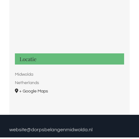
Locatie
Midwolda
Netherlands
+ Google Maps
website@dorpsbelangenmidwolda.nl